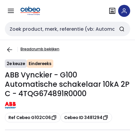
Overslaan
Overslaan
naar
naar
navigatie
inhoud
Zoekveld invoer
Breadcrumb bekijken
2e keuze
Eindereeks
ABB Vynckier - G100
Automatische schakelaar 10kA 2P
C - 4TQG674891R0000
Kopiëren
Kopiëren
Ref Cebeo G102C06
Cebeo ID 3481294