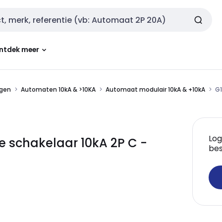
ntdek meer
ngen
Automaten 10kA & >10KA
Automaat modulair 10kA & +10kA
G1
Log
e schakelaar 10kA 2P C -
bes