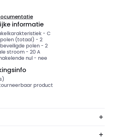
documentatie
ijke informatie
kelkarakteristiek
-
C
polen (totaal)
-
2
 beveiligde polen
-
2
le stroom
-
20
A
akelende nul
-
nee
ingsinfo
s)
etourneerbaar product