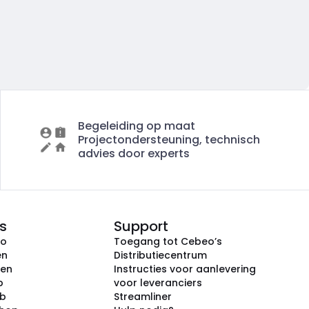
Begeleiding op maat
Projectondersteuning, technisch
advies door experts
s
Support
eo
Toegang tot Cebeo’s
en
Distributiecentrum
ken
Instructies voor aanlevering
p
voor leveranciers
ub
Streamliner