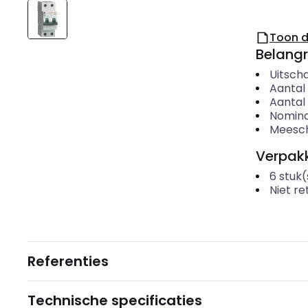
Toon 
Belangr
Uitscha
Aantal 
Aantal
Nomina
Meesch
Verpakk
6
stuk(
Niet r
Referenties
Technische specificaties