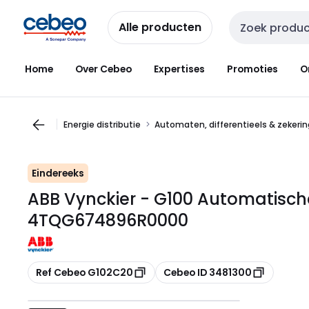
Overslaan
Overslaan
naar
naar
Alle producten
Zoekveld invoer
navigatie
inhoud
Home
Over Cebeo
Expertises
Promoties
O
Energie distributie
Automaten, differentieels & zekeri
Eindereeks
ABB Vynckier - G100 Automatisch
4TQG674896R0000
Kopiëren
Kopiëren
Ref Cebeo G102C20
Cebeo ID 3481300