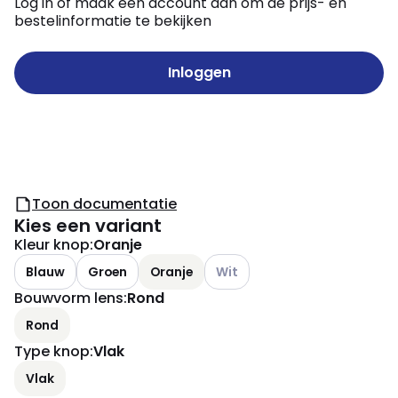
Log in of maak een account aan om de prijs- en
bestelinformatie te bekijken
Inloggen
Toon documentatie
Kies een variant
Kleur knop
:
Oranje
Andere varianten (Huidige comb
Blauw
Groen
Oranje
Wit
Bouwvorm lens
:
Rond
Rond
Type knop
:
Vlak
Vlak