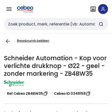
Overslaan
Overslaan
naar
naar
navigatie
inhoud
Zoekveld invoer
Breadcrumb bekijken
Schneider Automation - Kop voor
verlichte drukknop - Ø22 - geel -
zonder markering - ZB4BW35
Kopiëren
Kopiëren
Ref Cebeo ZB4BW35
Cebeo ID 0348158