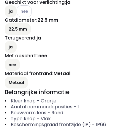
Geschikt voor verlichting
:
ja
Andere varianten (Huidige combinatie niet mogelijk)
ja
nee
Gatdiameter
:
22.5 mm
22.5 mm
Terugverend
:
ja
ja
Met opschrift
:
nee
nee
Materiaal frontrand
:
Metaal
Metaal
Belangrijke informatie
Kleur knop
-
Oranje
Aantal commandoposities
-
1
Bouwvorm lens
-
Rond
Type knop
-
Vlak
Beschermingsgraad frontzijde (IP)
-
IP66