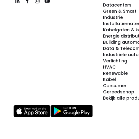
Datacenters
Green & Smart
Industrie
Installatiemater
Kabelgoten & k
Energie distribu
Building automa
Data & Teleco
Industriële aut
Verlichting
HVAC
Renewable
Kabel
Consumer
Gereedschap
Bekijk alle pro