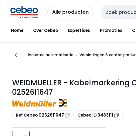
Overslaan
Overslaan
naar
naar
Alle producten
Zoekveld invoer
navigatie
inhoud
Home
Over Cebeo
Expertises
Promoties
O
Industrie automatisatie
Verbindingen & control produ
WEIDMUELLER - Kabelmarkering CL
0252611647
Kopiëren
Kopiëren
Ref Cebeo 0252611647
Cebeo ID 3483111