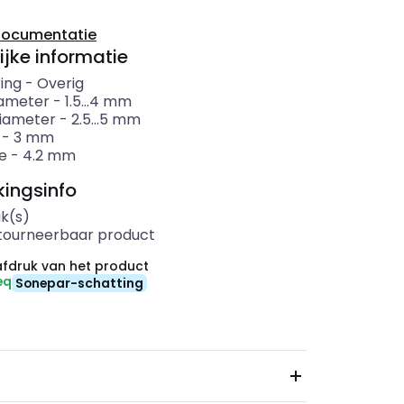
documentatie
ijke informatie
ing
-
Overig
ameter
-
1.5...4
mm
iameter
-
2.5...5
mm
-
3
mm
e
-
4.2
mm
ingsinfo
uk(s)
etourneerbaar product
fdruk van het product
eq
Sonepar-schatting