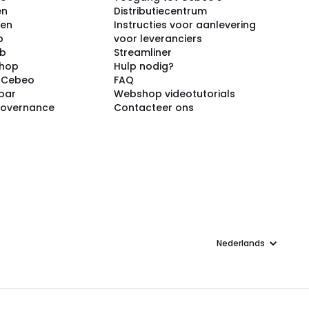
en
Distributiecentrum
ken
Instructies voor aanlevering
p
voor leveranciers
ub
Streamliner
shop
Hulp nodig?
j Cebeo
FAQ
par
Webshop videotutorials
Governance
Contacteer ons
Taal