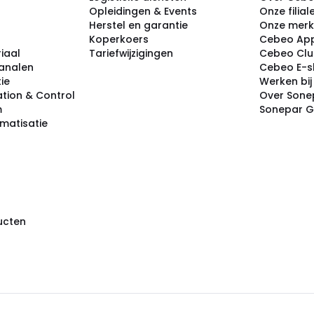
Opleidingen & Events
Onze filial
Herstel en garantie
Onze mer
Koperkoers
Cebeo Ap
iaal
Tariefwijzigingen
Cebeo Cl
analen
Cebeo E-
tie
Werken bi
tion & Control
Over Sone
m
Sonepar 
omatisatie
ducten