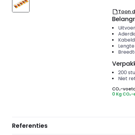
Toon 
Belangr
Uitvoer
Aderdi
Kabeld
Lengte
Breedt
Verpakk
200
st
Niet r
CO₂-voeta
0 Kg CO₂-
Referenties