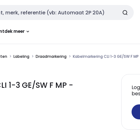
ntdek meer
cten
Labeling
Draadmarkering
Kabelmarkering CLI 1-3 GE/SW F MP
I 1-3 GE/SW F MP -
Log
bes