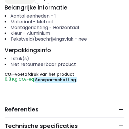
Belangrijke informatie
Aantal eenheden
-
1
Materiaal
-
Metaal
Montagerichting
-
Horizontaal
Kleur
-
Aluminium
Tekstveld/beschrijvingsvlak
-
nee
Verpakkingsinfo
1
stuk(s)
Niet retourneerbaar product
CO₂-voetafdruk van het product
0,3 Kg CO₂-eq
Sonepar-schatting
Referenties
Technische specificaties