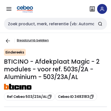
Overslaan
Overslaan
naar
naar
navigatie
inhoud
Zoekveld invoer
Breadcrumb bekijken
Eindereeks
BTICINO - Afdekplaat Magic - 2
modules - voor ref. 503S/2A -
Aluminium - 503/23A/AL
Kopiëren
Kopiëren
Ref Cebeo 503/23A/AL
Cebeo ID 3483183