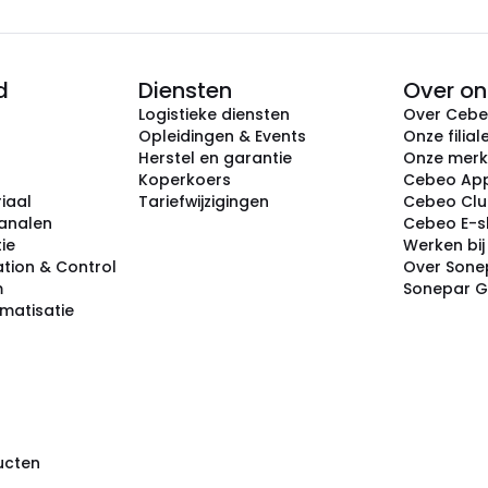
d
Diensten
Over on
Logistieke diensten
Over Ceb
Opleidingen & Events
Onze filial
Herstel en garantie
Onze mer
Koperkoers
Cebeo Ap
iaal
Tariefwijzigingen
Cebeo Cl
analen
Cebeo E-
tie
Werken bi
tion & Control
Over Sone
m
Sonepar 
omatisatie
ducten