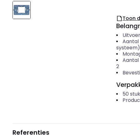
Toon 
Belangr
Uitvoer
Aantal 
systeem)
Montag
Aantal
2
Bevesti
Verpakk
50
stuk
Produc
Referenties