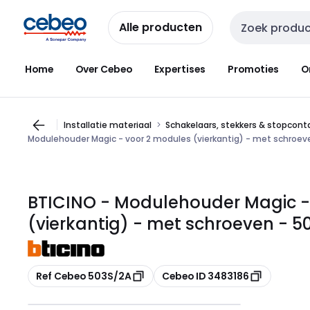
Overslaan
Overslaan
naar
naar
Alle producten
Zoekveld invoer
navigatie
inhoud
Home
Over Cebeo
Expertises
Promoties
O
Installatie materiaal
Schakelaars, stekkers & stopcon
Modulehouder Magic - voor 2 modules (vierkantig) - met schroev
BTICINO - Modulehouder Magic -
(vierkantig) - met schroeven - 5
Kopiëren
Kopiëren
Ref Cebeo 503S/2A
Cebeo ID 3483186