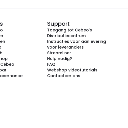
s
Support
eo
Toegang tot Cebeo’s
en
Distributiecentrum
ken
Instructies voor aanlevering
p
voor leveranciers
ub
Streamliner
shop
Hulp nodig?
j Cebeo
FAQ
par
Webshop videotutorials
Governance
Contacteer ons