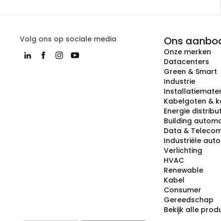
Volg ons op sociale media
Ons aanbo
Onze merken
Datacenters
Green & Smart
Industrie
Installatiemater
Kabelgoten & k
Energie distribu
Building automa
Data & Teleco
Industriële aut
Verlichting
HVAC
Renewable
Kabel
Consumer
Gereedschap
Bekijk alle pro