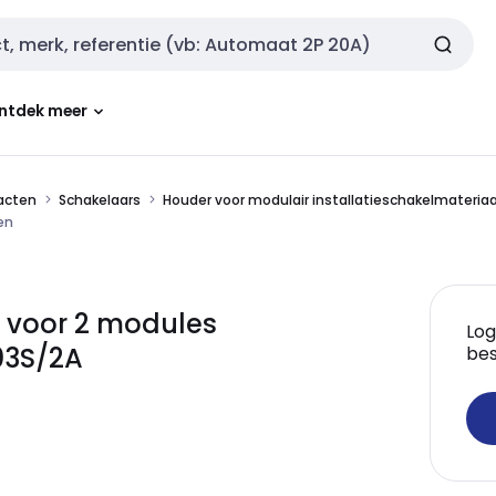
ntdek meer
tacten
Schakelaars
Houder voor modulair installatieschakelmateriaa
en
 voor 2 modules
Log
03S/2A
bes