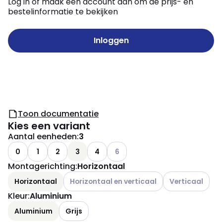
Log in of maak een account aan om de prijs- en
bestelinformatie te bekijken
Inloggen
Toon documentatie
Kies een variant
Aantal eenheden
:
3
Andere varianten (Huidige combin
0
1
2
3
4
6
Montagerichting
:
Horizontaal
Andere varianten (Huidige combinatie niet mo
Andere varianten
Horizontaal
Horizontaal en verticaal
Verticaal
Kleur
:
Aluminium
Aluminium
Grijs