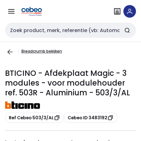
Overslaan
Overslaan
naar
naar
navigatie
inhoud
Zoekveld invoer
Breadcrumb bekijken
BTICINO - Afdekplaat Magic - 3
modules - voor modulehouder
ref. 503R - Aluminium - 503/3/AL
Kopiëren
Kopiëren
Ref Cebeo 503/3/AL
Cebeo ID 3483192