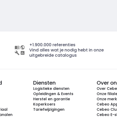
+1.900.000 referenties
Vind alles wat je nodig hebt in onze
uitgebreide catalogus
d
Diensten
Over on
Logistieke diensten
Over Ceb
Opleidingen & Events
Onze filial
Herstel en garantie
Onze mer
Koperkoers
Cebeo Ap
iaal
Tariefwijzigingen
Cebeo Cl
analen
Cebeo E-