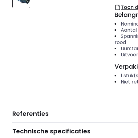
Toon 
Belangr
Nomina
Aantal
Spanni
rood
Uursta
Uitvoer
Verpakk
1
stuk(
Niet r
Referenties
Technische specificaties