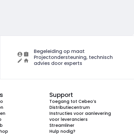
Begeleiding op maat
Projectondersteuning, technisch
advies door experts
s
Support
eo
Toegang tot Cebeo’s
en
Distributiecentrum
ken
Instructies voor aanlevering
p
voor leveranciers
ub
Streamliner
shop
Hulp nodig?