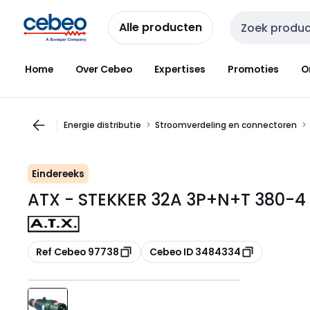
Overslaan
Overslaan
naar
naar
Alle producten
Zoekveld invoer
navigatie
inhoud
Home
Over Cebeo
Expertises
Promoties
O
Energie distributie
Stroomverdeling en connectoren
Eindereeks
ATX - STEKKER 32A 3P+N+T 380-4
Kopiëren
Kopiëren
Ref Cebeo 97738
Cebeo ID 3484334