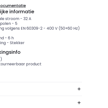
documentatie
ijke informatie
le stroom
-
32
A
 polen
-
5
ng volgens EN 60309-2
-
400 V (50+60 Hz)
nd
-
6
h
ing
-
Stekker
ingsinfo
s)
etourneerbaar product