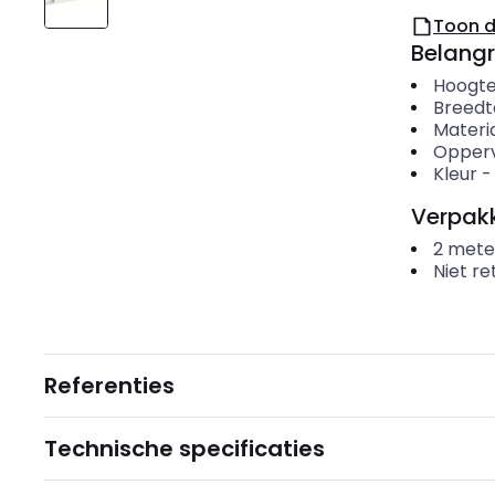
Toon 
Belangr
Hoogt
Breedt
Materi
Opperv
Kleur
Verpakk
2
mete
Niet r
Referenties
Technische specificaties