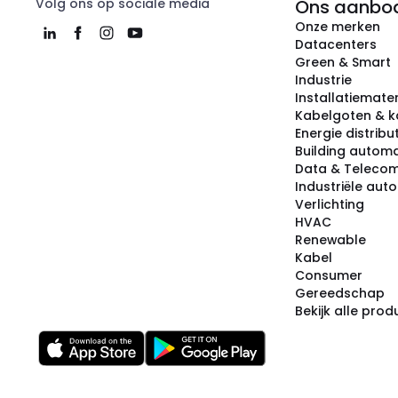
Volg ons op sociale media
Ons aanbo
Onze merken
Datacenters
Green & Smart
Industrie
Installatiemater
Kabelgoten & k
Energie distribu
Building automa
Data & Teleco
Industriële aut
Verlichting
HVAC
Renewable
Kabel
Consumer
Gereedschap
Bekijk alle pro