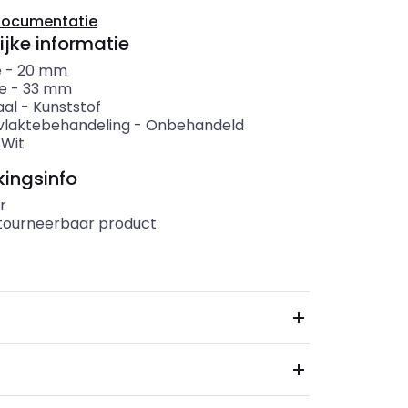
documentatie
ijke informatie
e
-
20
mm
e
-
33
mm
aal
-
Kunststof
laktebehandeling
-
Onbehandeld
-
Wit
ingsinfo
r
etourneerbaar product