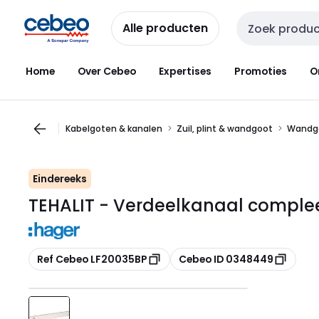
Overslaan
Overslaan
naar
naar
Alle producten
Zoekveld invoer
navigatie
inhoud
Home
Over Cebeo
Expertises
Promoties
O
Kabelgoten & kanalen
Zuil, plint & wandgoot
Wandg
Eindereeks
TEHALIT - Verdeelkanaal comple
Kopiëren
Kopiëren
Ref Cebeo LF20035BP
Cebeo ID 0348449