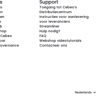
s
Support
eo
Toegang tot Cebeo’s
en
Distributiecentrum
ken
Instructies voor aanlevering
p
voor leveranciers
ub
Streamliner
shop
Hulp nodig?
j Cebeo
FAQ
par
Webshop videotutorials
Governance
Contacteer ons
Taal