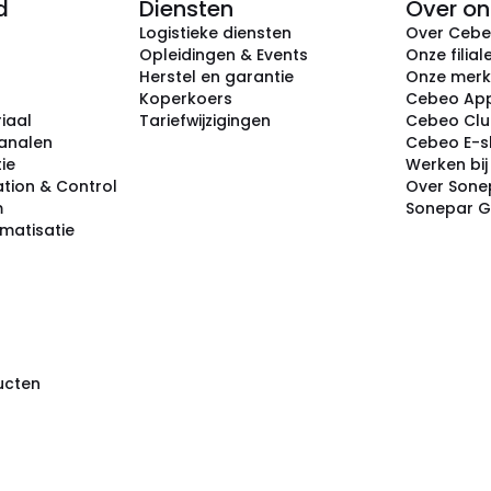
d
Diensten
Over on
Logistieke diensten
Over Ceb
Opleidingen & Events
Onze filial
Herstel en garantie
Onze mer
Koperkoers
Cebeo Ap
iaal
Tariefwijzigingen
Cebeo Cl
analen
Cebeo E-
tie
Werken bi
tion & Control
Over Sone
m
Sonepar 
omatisatie
ducten