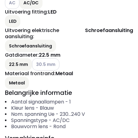
AC
AC/DC
Uitvoering fitting
:
LED
LED
Uitvoering elektrische
Schroefaansluiting
aansluiting
:
Schroefaansluiting
Gatdiameter
:
22.5 mm
Andere varianten (Huidige combinatie niet mogeli
22.5 mm
30.5 mm
Materiaal frontrand
:
Metaal
Metaal
Belangrijke informatie
Aantal signaallampen
-
1
Kleur lens
-
Blauw
Nom. spanning Ue
-
230...240
V
Spanningstype
-
AC/DC
Bouwvorm lens
-
Rond