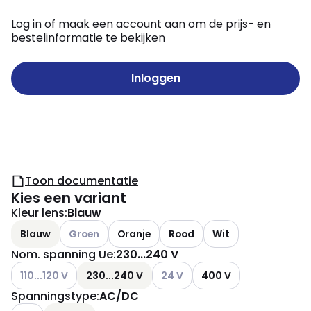
Log in of maak een account aan om de prijs- en
bestelinformatie te bekijken
Inloggen
Toon documentatie
Kies een variant
Kleur lens
:
Blauw
Andere varianten (Huidige combinatie niet mogelijk
Blauw
Groen
Oranje
Rood
Wit
Nom. spanning Ue
:
230...240 V
Andere varianten (Huidige combinatie niet mogelijk)
Andere varianten (Huidige combin
110...120 V
230...240 V
24 V
400 V
Spanningstype
:
AC/DC
Andere varianten (Huidige combinatie niet mogelijk)