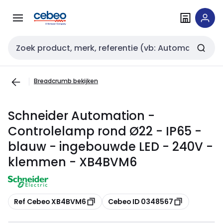
Overslaan
Overslaan
naar
naar
navigatie
inhoud
Zoekveld invoer
Breadcrumb bekijken
Schneider Automation -
Controlelamp rond Ø22 - IP65 -
blauw - ingebouwde LED - 240V -
klemmen - XB4BVM6
Kopiëren
Kopiëren
Ref Cebeo XB4BVM6
Cebeo ID 0348567