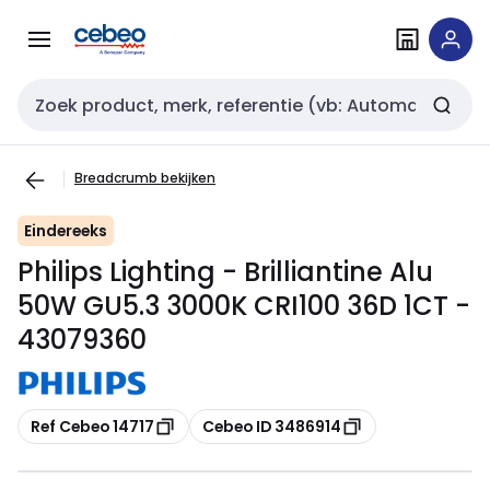
Overslaan
Overslaan
naar
naar
navigatie
inhoud
Zoekveld invoer
Breadcrumb bekijken
Eindereeks
Philips Lighting - Brilliantine Alu
50W GU5.3 3000K CRI100 36D 1CT -
43079360
Kopiëren
Kopiëren
Ref Cebeo 14717
Cebeo ID 3486914