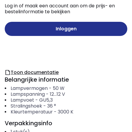
Log in of maak een account aan om de prijs- en
bestelinformatie te bekijken
Inloggen
Toon documentatie
Belangrijke informatie
Lampvermogen
-
50
W
Lampspanning
-
12...12
V
Lampvoet
-
GU5,3
Stralingshoek
-
36
°
Kleurtemperatuur
-
3000
K
Verpakkingsinfo
1
stuk(s)