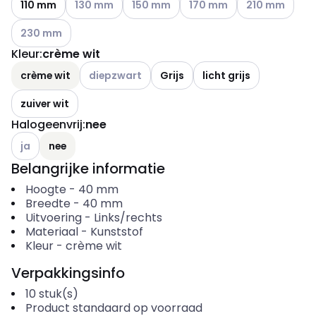
110 mm
130 mm
150 mm
170 mm
210 mm
Andere varianten (Huidige combinatie niet mogelijk)
230 mm
Kleur
:
crème wit
Andere varianten (Huidige combinatie niet moge
crème wit
diepzwart
Grijs
licht grijs
zuiver wit
Halogeenvrij
:
nee
Andere varianten (Huidige combinatie niet mogelijk)
ja
nee
Belangrijke informatie
Hoogte
-
40
mm
Breedte
-
40
mm
Uitvoering
-
Links/rechts
Materiaal
-
Kunststof
Kleur
-
crème wit
Verpakkingsinfo
10
stuk(s)
Product standaard op voorraad