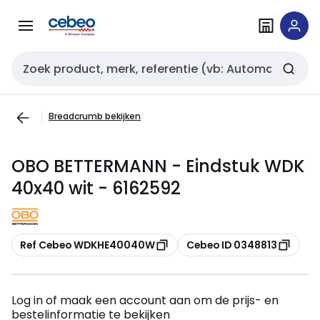
Overslaan
Overslaan
naar
naar
navigatie
inhoud
Zoekveld invoer
Breadcrumb bekijken
OBO BETTERMANN - Eindstuk WDK
40x40 wit - 6162592
Kopiëren
Kopiëren
Ref Cebeo WDKHE40040W
Cebeo ID 0348813
Log in of maak een account aan om de prijs- en
bestelinformatie te bekijken