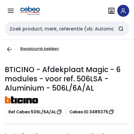
Overslaan
Overslaan
naar
naar
navigatie
inhoud
Zoekveld invoer
Breadcrumb bekijken
BTICINO - Afdekplaat Magic - 6
modules - voor ref. 506LSA -
Aluminium - 506L/6A/AL
Kopiëren
Kopiëren
Ref Cebeo 506L/6A/AL
Cebeo ID 3489375