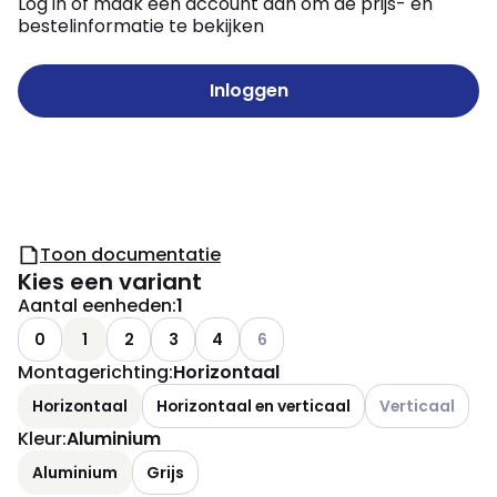
Log in of maak een account aan om de prijs- en
bestelinformatie te bekijken
Inloggen
Toon documentatie
Kies een variant
Aantal eenheden
:
1
Andere varianten (Huidige combin
0
1
2
3
4
6
Montagerichting
:
Horizontaal
Andere varianten
Horizontaal
Horizontaal en verticaal
Verticaal
Kleur
:
Aluminium
Aluminium
Grijs