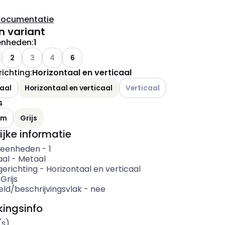
documentatie
n variant
enheden
:
1
Andere varianten (Huidige combinatie niet mogelijk)
Andere varianten (Huidige combinatie niet mogelijk)
2
3
4
6
ichting
:
Horizontaal en verticaal
Andere varianten (Huidige com
aal
Horizontaal en verticaal
Verticaal
s
um
Grijs
ijke informatie
 eenheden
-
1
aal
-
Metaal
erichting
-
Horizontaal en verticaal
-
Grijs
eld/beschrijvingsvlak
-
nee
ingsinfo
(s)