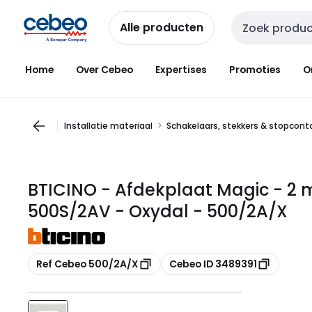
Overslaan
Overslaan
naar
naar
Alle producten
Zoekveld invoer
navigatie
inhoud
Home
Over Cebeo
Expertises
Promoties
O
Installatie materiaal
Schakelaars, stekkers & stopcon
BTICINO - Afdekplaat Magic - 2 m
500S/2AV - Oxydal - 500/2A/X
Kopiëren
Kopiëren
Ref Cebeo 500/2A/X
Cebeo ID 3489391