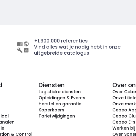
+1.900.000 referenties
Vind alles wat je nodig hebt in onze
uitgebreide catalogus
d
Diensten
Over on
Logistieke diensten
Over Ceb
Opleidingen & Events
Onze filial
Herstel en garantie
Onze mer
Koperkoers
Cebeo Ap
iaal
Tariefwijzigingen
Cebeo Cl
analen
Cebeo E-
tie
Werken bi
tion & Control
Over Sone