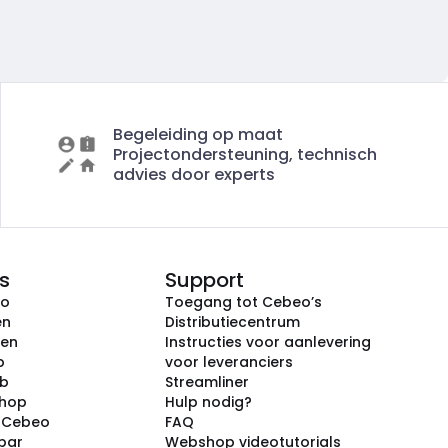
Begeleiding op maat
Projectondersteuning, technisch
advies door experts
s
Support
eo
Toegang tot Cebeo’s
en
Distributiecentrum
ken
Instructies voor aanlevering
p
voor leveranciers
ub
Streamliner
shop
Hulp nodig?
j Cebeo
FAQ
par
Webshop videotutorials