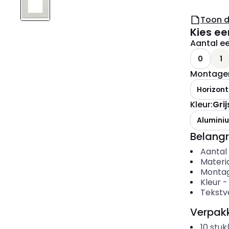
Toon 
Kies ee
Aantal e
0
1
Montager
Horizont
Kleur
:
Grij
Alumini
Belangr
Aantal
Materi
Montag
Kleur
Tekstv
Verpakk
10
stuk