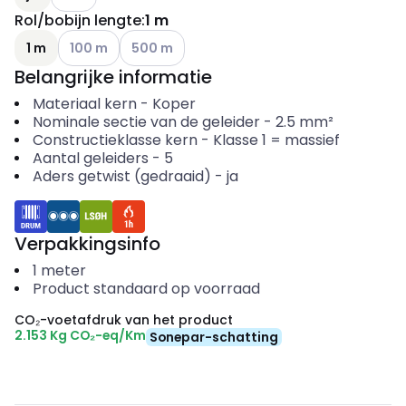
Rol/bobijn lengte
:
1 m
Andere varianten (Huidige combinatie niet mogelijk)
Andere varianten (Huidige combinatie niet mo
1 m
100 m
500 m
Belangrijke informatie
Materiaal kern
-
Koper
Nominale sectie van de geleider
-
2.5
mm²
Constructieklasse kern
-
Klasse 1 = massief
Aantal geleiders
-
5
Aders getwist (gedraaid)
-
ja
Verpakkingsinfo
1
meter
Product standaard op voorraad
CO₂-voetafdruk van het product
2.153 Kg CO₂-eq/Km
Sonepar-schatting