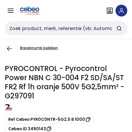
Overslaan
Overslaan
naar
naar
navigatie
inhoud
Zoekveld invoer
Breadcrumb bekijken
PYROCONTROL - Pyrocontrol
Power NBN C 30-004 F2 SD/SA/ST
FR2 Rf 1h oranje 500V 5G2,5mm² -
G297091
Kopiëren
Ref Cebeo PYR0C0NTR-5G2,5 B 1000
Kopiëren
Cebeo ID 3490143