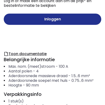
Log in of maak een account aan om de prijs- en
bestelinformatie te bekijken
Inloggen
Toon documentatie
Belangrijke informatie
Max. nom. (meet)stroom
-
100
A
Aantal polen
-
4
Aderdoorsnede massieve draad
-
1.5...6
mm²
Aderdoorsnede soepel met huls
-
0.75...6
mm²
Hoogte
-
90
mm
Verpakkingsinfo
1
stuk(s)