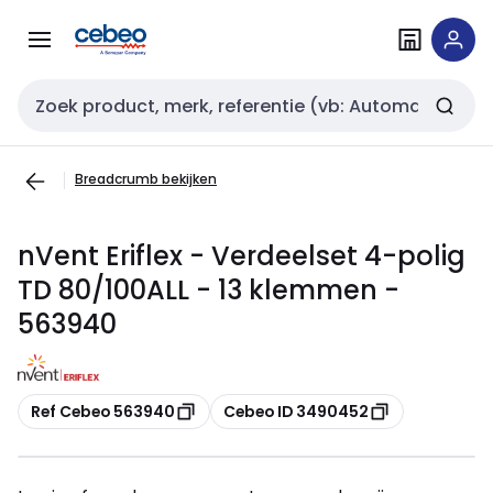
Overslaan
Overslaan
naar
naar
navigatie
inhoud
Zoekveld invoer
Breadcrumb bekijken
nVent Eriflex - Verdeelset 4-polig
TD 80/100ALL - 13 klemmen -
563940
Kopiëren
Kopiëren
Ref Cebeo 563940
Cebeo ID 3490452