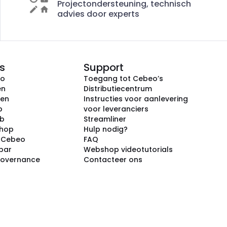
Projectondersteuning, technisch
advies door experts
s
Support
eo
Toegang tot Cebeo’s
en
Distributiecentrum
ken
Instructies voor aanlevering
p
voor leveranciers
ub
Streamliner
shop
Hulp nodig?
j Cebeo
FAQ
par
Webshop videotutorials
Governance
Contacteer ons