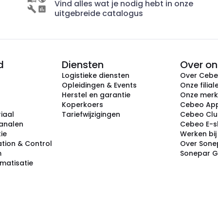
Vind alles wat je nodig hebt in onze
uitgebreide catalogus
d
Diensten
Over on
Logistieke diensten
Over Ceb
Opleidingen & Events
Onze filial
Herstel en garantie
Onze mer
Koperkoers
Cebeo Ap
iaal
Tariefwijzigingen
Cebeo Cl
analen
Cebeo E-
tie
Werken bi
tion & Control
Over Sone
m
Sonepar 
omatisatie