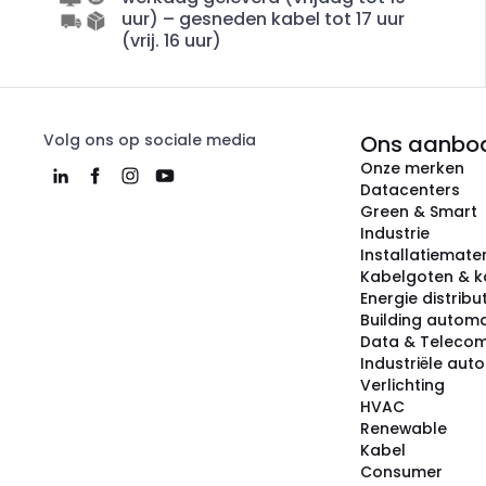
uur) – gesneden kabel tot 17 uur
(vrij. 16 uur)
Volg ons op sociale media
Ons aanbo
Onze merken
Datacenters
Green & Smart
Industrie
Installatiemater
Kabelgoten & k
Energie distribu
Building automa
Data & Teleco
Industriële aut
Verlichting
HVAC
Renewable
Kabel
Consumer