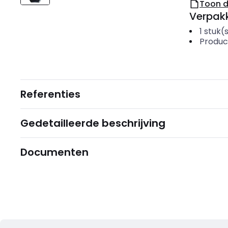
Toon 
Verpakk
1
stuk(
Produc
Referenties
Gedetailleerde beschrijving
Documenten