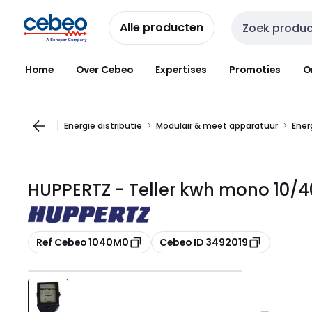
Overslaan
Overslaan
naar
naar
Alle producten
Zoekveld invoer
navigatie
inhoud
Home
Over Cebeo
Expertises
Promoties
O
Energie distributie
Modulair & meet apparatuur
Ener
HUPPERTZ - Teller kwh mono 10/
Kopiëren
Kopiëren
Ref Cebeo 1040M0
Cebeo ID 3492019