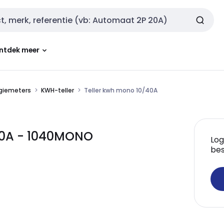
ntdek meer
giemeters
KWH-teller
Teller kwh mono 10/40A
40A - 1040MONO
Log
bes