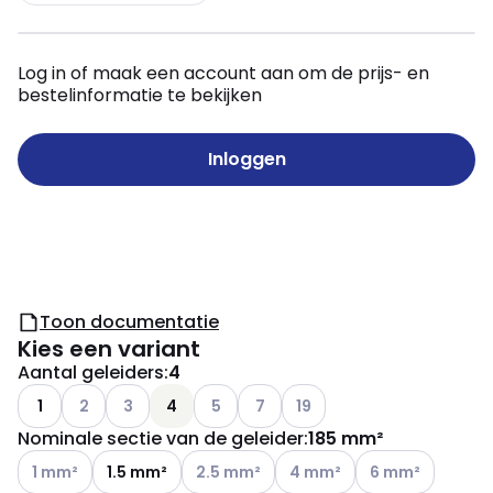
Log in of maak een account aan om de prijs- en
bestelinformatie te bekijken
Inloggen
Toon documentatie
Kies een variant
Aantal geleiders
:
4
Andere varianten (Huidige combinatie niet mogelijk)
Andere varianten (Huidige combinatie niet mogelij
Andere varianten (Huidige combinatie n
Andere varianten (Huidige combin
Andere varianten (Huidige 
1
2
3
4
5
7
19
Nominale sectie van de geleider
:
185 mm²
Andere varianten (Huidige combinatie niet mogelijk)
Andere varianten (Huidige combinatie ni
Andere varianten (Huidige c
Andere varianten 
1 mm²
1.5 mm²
2.5 mm²
4 mm²
6 mm²