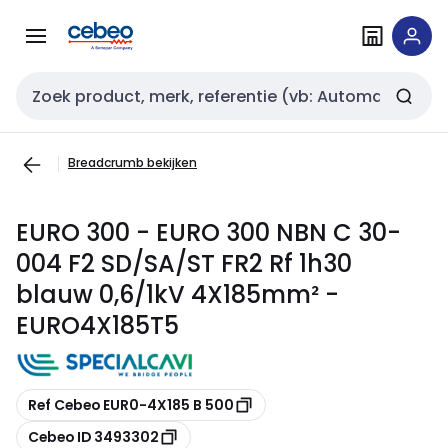
Overslaan
Overslaan
naar
naar
navigatie
inhoud
Zoekveld invoer
Breadcrumb bekijken
EURO 300 - EURO 300 NBN C 30-
004 F2 SD/SA/ST FR2 Rf 1h30
blauw 0,6/1kV 4X185mm² -
EURO4X185T5
Kopiëren
Ref Cebeo EUR0-4X185 B 500
Kopiëren
Cebeo ID 3493302