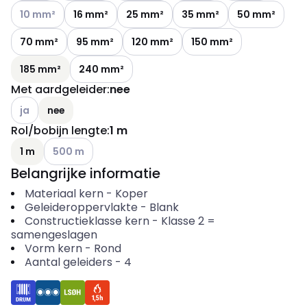
Andere varianten (Huidige combinatie niet mogelijk)
10 mm²
16 mm²
25 mm²
35 mm²
50 mm²
70 mm²
95 mm²
120 mm²
150 mm²
185 mm²
240 mm²
Met aardgeleider
:
nee
Andere varianten (Huidige combinatie niet mogelijk)
ja
nee
Rol/bobijn lengte
:
1 m
Andere varianten (Huidige combinatie niet mogelijk)
1 m
500 m
Belangrijke informatie
Materiaal kern
-
Koper
Geleideroppervlakte
-
Blank
Constructieklasse kern
-
Klasse 2 =
samengeslagen
Vorm kern
-
Rond
Aantal geleiders
-
4