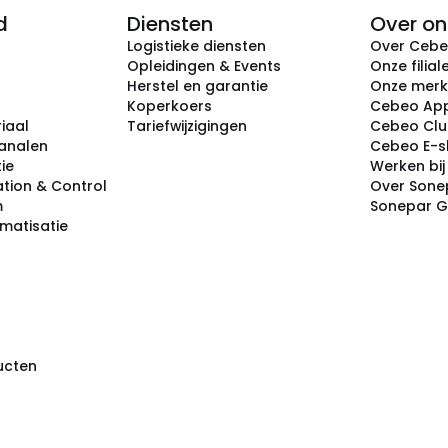
d
Diensten
Over on
Logistieke diensten
Over Ceb
Opleidingen & Events
Onze filial
Herstel en garantie
Onze mer
Koperkoers
Cebeo Ap
iaal
Tariefwijzigingen
Cebeo Cl
analen
Cebeo E-
tie
Werken bi
tion & Control
Over Sone
m
Sonepar 
omatisatie
ducten