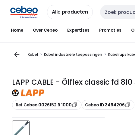
Overslaan
Overslaan
naar
naar
Alle producten
Zoekveld invoer
navigatie
inhoud
Home
Over Cebeo
Expertises
Promoties
O
Kabel
Kabel industriële toepassingen
Kabelrups kab
LAPP CABLE - Ölflex classic fd 810
Kopiëren
Kopiëren
Ref Cebeo 0026152 B 1000
Cebeo ID 3494206