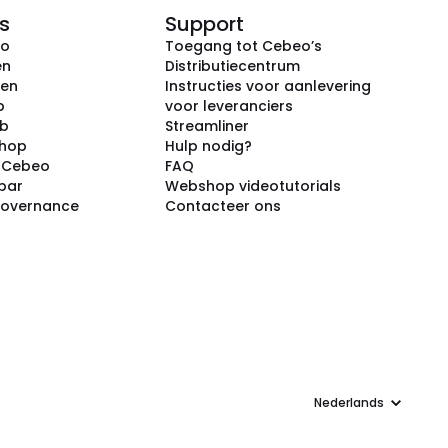
s
Support
eo
Toegang tot Cebeo’s
en
Distributiecentrum
ken
Instructies voor aanlevering
p
voor leveranciers
ub
Streamliner
shop
Hulp nodig?
j Cebeo
FAQ
par
Webshop videotutorials
Governance
Contacteer ons
Taal