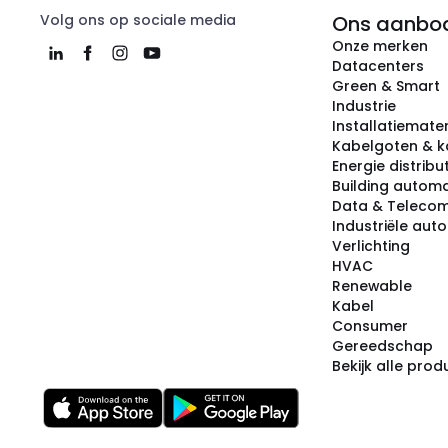
Volg ons op sociale media
Ons aanbo
Onze merken
Datacenters
Green & Smart
Industrie
Installatiemater
Kabelgoten & k
Energie distribu
Building automa
Data & Teleco
Industriële aut
Verlichting
HVAC
Renewable
Kabel
Consumer
Gereedschap
Bekijk alle pro