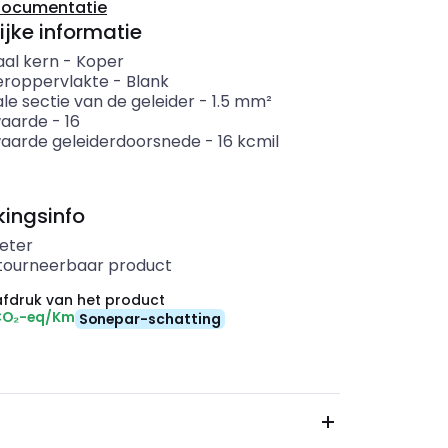
documentatie
ijke informatie
aal kern
-
Koper
eroppervlakte
-
Blank
le sectie van de geleider
-
1.5
mm²
aarde
-
16
arde geleiderdoorsnede
-
16
kcmil
ingsinfo
eter
etourneerbaar product
fdruk van het product
CO₂-eq/Km
Sonepar-schatting