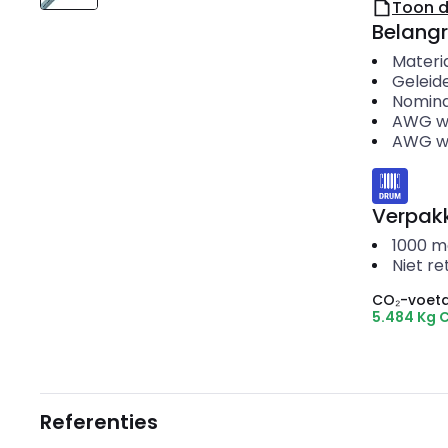
Toon 
Belangr
Materi
Geleid
Nomina
AWG w
AWG wa
Verpakk
1000
m
Niet r
CO₂-voeta
5.484 Kg 
Referenties