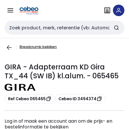
Overslaan
Overslaan
naar
naar
navigatie
inhoud
Zoekveld invoer
Breadcrumb bekijken
GIRA - Adapterraam KD Gira
TX_44 (SW IB) kl.alum. - 065465
Kopiëren
Kopiëren
Ref Cebeo 065465
Cebeo ID 3494374
Log in of maak een account aan om de prijs- en
bestelinformatie te bekijken