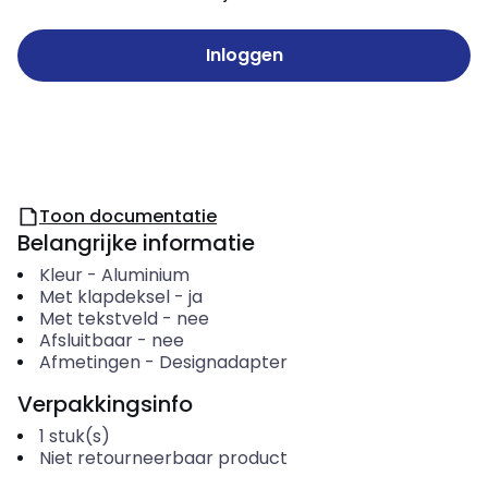
Inloggen
Toon documentatie
Belangrijke informatie
Kleur
-
Aluminium
Met klapdeksel
-
ja
Met tekstveld
-
nee
Afsluitbaar
-
nee
Afmetingen
-
Designadapter
Verpakkingsinfo
1
stuk(s)
Niet retourneerbaar product