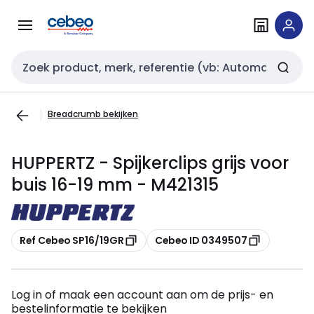
Overslaan
Overslaan
naar
naar
navigatie
inhoud
Zoekveld invoer
Breadcrumb bekijken
HUPPERTZ - Spijkerclips grijs voor
buis 16-19 mm - M421315
Kopiëren
Kopiëren
Ref Cebeo SP16/19GR
Cebeo ID 0349507
Log in of maak een account aan om de prijs- en
bestelinformatie te bekijken