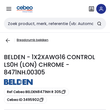
Overslaan
Overslaan
naar
naar
navigatie
inhoud
Zoekveld invoer
Breadcrumb bekijken
BELDEN - 1X2XAWG16 CONTROL
LS0H (LON) CHROME -
8471NH.00305
Kopiëren
Ref Cebeo BELDEN8471NH R 305
Kopiëren
Cebeo ID 3495902