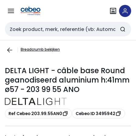
Overslaan
Overslaan
naar
naar
navigatie
inhoud
Zoekveld invoer
Breadcrumb bekijken
DELTA LIGHT - câble base Round
geanodiseerd aluminium h:41mm
ø57 - 203 99 55 ANO
Kopiëren
Kopiëren
Ref Cebeo 203.99.55AN0
Cebeo ID 3495942