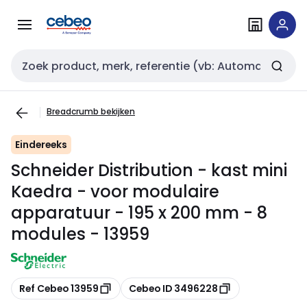
Overslaan
Overslaan
naar
naar
navigatie
inhoud
Zoekveld invoer
Breadcrumb bekijken
Eindereeks
Schneider Distribution - kast mini
Kaedra - voor modulaire
apparatuur - 195 x 200 mm - 8
modules - 13959
Kopiëren
Kopiëren
Ref Cebeo 13959
Cebeo ID 3496228