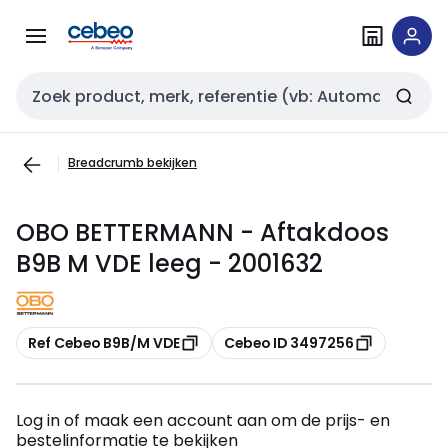
Overslaan
Overslaan
naar
naar
navigatie
inhoud
Zoekveld invoer
Breadcrumb bekijken
OBO BETTERMANN - Aftakdoos
B9B M VDE leeg - 2001632
Kopiëren
Kopiëren
Ref Cebeo B9B/M VDE
Cebeo ID 3497256
Log in of maak een account aan om de prijs- en
bestelinformatie te bekijken