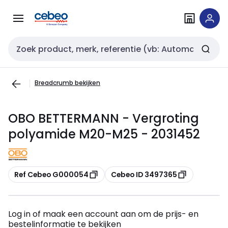
Overslaan
Overslaan
naar
naar
navigatie
inhoud
Zoekveld invoer
Breadcrumb bekijken
OBO BETTERMANN - Vergroting
polyamide M20-M25 - 2031452
Kopiëren
Kopiëren
Ref Cebeo G000054
Cebeo ID 3497365
Log in of maak een account aan om de prijs- en
bestelinformatie te bekijken