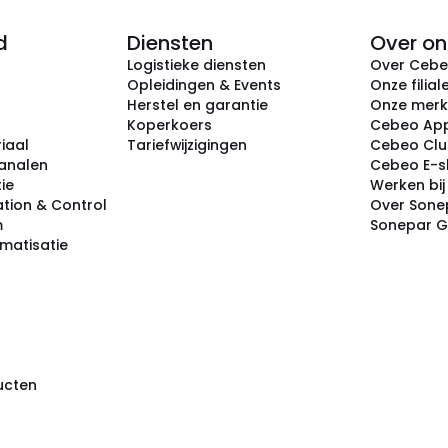
d
Diensten
Over on
Logistieke diensten
Over Ceb
Opleidingen & Events
Onze filial
Herstel en garantie
Onze mer
Koperkoers
Cebeo Ap
iaal
Tariefwijzigingen
Cebeo Cl
analen
Cebeo E-
tie
Werken bi
tion & Control
Over Sone
m
Sonepar 
omatisatie
ducten