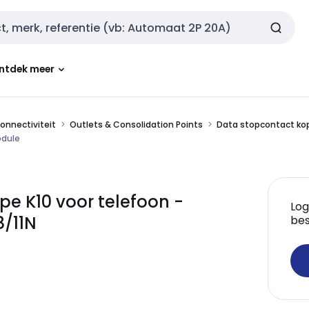
ntdek meer
onnectiviteit
Outlets & Consolidation Points
Data stopcontact ko
odule
ype K10 voor telefoon -
Log
8/11N
bes