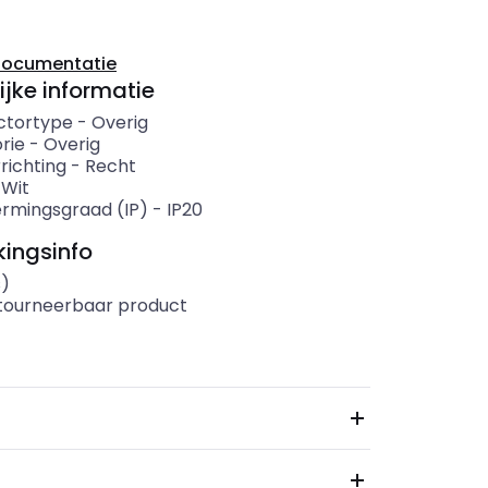
documentatie
ijke informatie
ctortype
-
Overig
rie
-
Overig
richting
-
Recht
-
Wit
rmingsgraad (IP)
-
IP20
ingsinfo
s)
etourneerbaar product