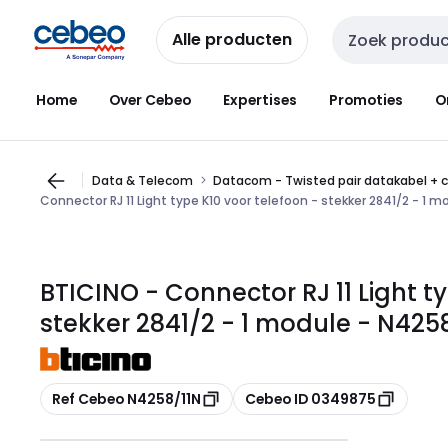
Overslaan
Overslaan
naar
naar
Alle producten
Zoekveld invoer
navigatie
inhoud
Home
Over Cebeo
Expertises
Promoties
O
Data & Telecom
Datacom - Twisted pair datakabel + c
Connector RJ 11 Light type K10 voor telefoon - stekker 2841/2 - 1 m
BTICINO - Connector RJ 11 Light t
stekker 2841/2 - 1 module - N425
Kopiëren
Kopiëren
Ref Cebeo N4258/11N
Cebeo ID 0349875