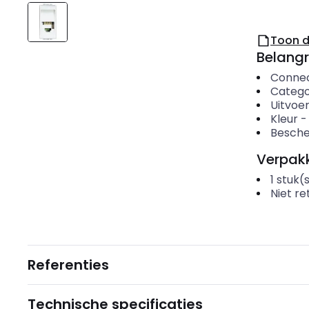
Toon 
Belangr
Conne
Catego
Uitvoer
Kleur
Besche
Verpakk
1
stuk(
Niet r
Referenties
Technische specificaties