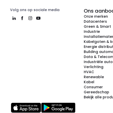
Volg ons op sociale media
Ons aanbo
Onze merken
Datacenters
Green & Smart
Industrie
Installatiemater
Kabelgoten & k
Energie distribu
Building automa
Data & Teleco
Industriële aut
Verlichting
HVAC
Renewable
Kabel
Consumer
Gereedschap
Bekijk alle pro