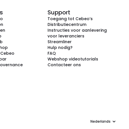
s
Support
eo
Toegang tot Cebeo’s
en
Distributiecentrum
ken
Instructies voor aanlevering
p
voor leveranciers
ub
Streamliner
shop
Hulp nodig?
j Cebeo
FAQ
par
Webshop videotutorials
Governance
Contacteer ons
Taal