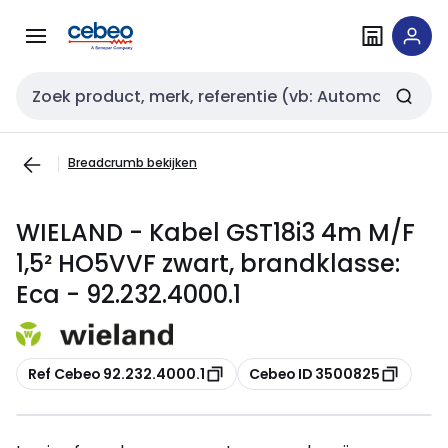
Overslaan
Overslaan
naar
naar
navigatie
inhoud
Zoekveld invoer
Breadcrumb bekijken
WIELAND - Kabel GST18i3 4m M/F
1,5² HO5VVF zwart, brandklasse:
Eca - 92.232.4000.1
Kopiëren
Kopiëren
Ref Cebeo 92.232.4000.1
Cebeo ID 3500825