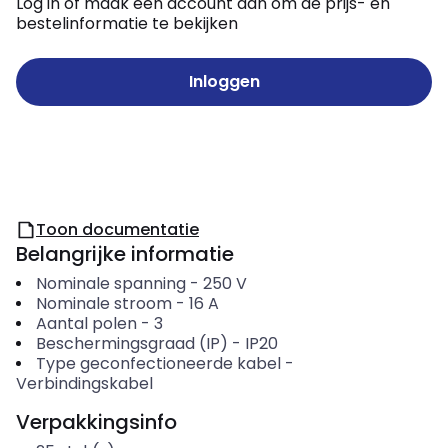
Log in of maak een account aan om de prijs- en
bestelinformatie te bekijken
Inloggen
Toon documentatie
Belangrijke informatie
Nominale spanning
-
250
V
Nominale stroom
-
16
A
Aantal polen
-
3
Beschermingsgraad (IP)
-
IP20
Type geconfectioneerde kabel
-
Verbindingskabel
Verpakkingsinfo