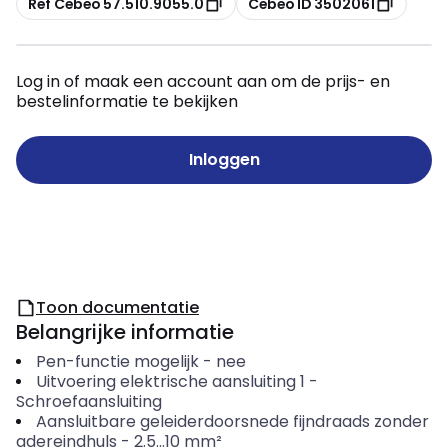
Ref Cebeo 57.510.9055.0
Cebeo ID 3502061
Log in of maak een account aan om de prijs- en
bestelinformatie te bekijken
Inloggen
Toon documentatie
Belangrijke informatie
Pen-functie mogelijk
-
nee
Uitvoering elektrische aansluiting 1
-
Schroefaansluiting
Aansluitbare geleiderdoorsnede fijndraads zonder
adereindhuls
-
2.5...10
mm²