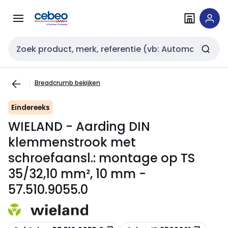
Overslaan
Overslaan
naar
naar
navigatie
inhoud
Zoekveld invoer
Breadcrumb bekijken
Eindereeks
WIELAND - Aarding DIN
klemmenstrook met
schroefaansl.: montage op TS
35/32,10 mm², 10 mm -
57.510.9055.0
Kopiëren
Kopiëren