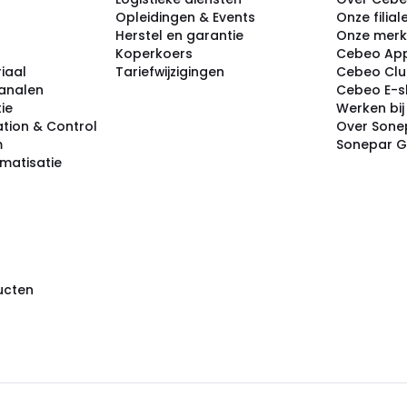
Opleidingen & Events
Onze filial
Herstel en garantie
Onze mer
Koperkoers
Cebeo Ap
iaal
Tariefwijzigingen
Cebeo Cl
analen
Cebeo E-
tie
Werken bi
tion & Control
Over Sone
m
Sonepar 
omatisatie
ducten