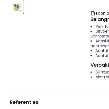
Toon 
Belangr
Pen-fu
Uitvoer
Schroefaa
Aanslu
adereindh
Aantal 
Aantal 
Verpakk
50
stuk
Niet r
Referenties