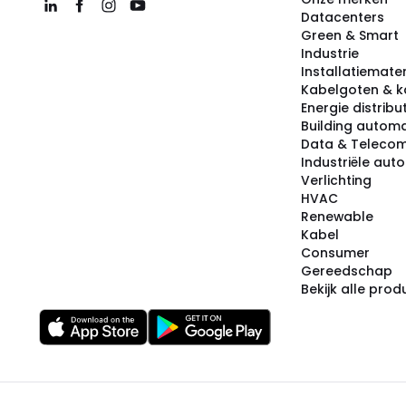
Datacenters
Green & Smart
Industrie
Installatiemater
Kabelgoten & k
Energie distribu
Building automa
Data & Teleco
Industriële aut
Verlichting
HVAC
Renewable
Kabel
Consumer
Gereedschap
Bekijk alle pro