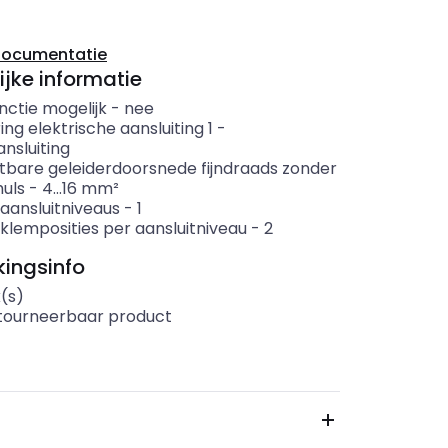
documentatie
ijke informatie
nctie mogelijk
-
nee
ing elektrische aansluiting 1
-
nsluiting
itbare geleiderdoorsnede fijndraads zonder
uls
-
4...16
mm²
aansluitniveaus
-
1
klemposities per aansluitniveau
-
2
ingsinfo
(s)
etourneerbaar product