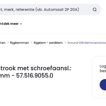
ntdek meer
cten
Rijgklemmen
Rijgklem - aardklem
Ground DIN klemmenstrook
Log
rook met schroefaansl.:
bes
mm - 57.516.9055.0