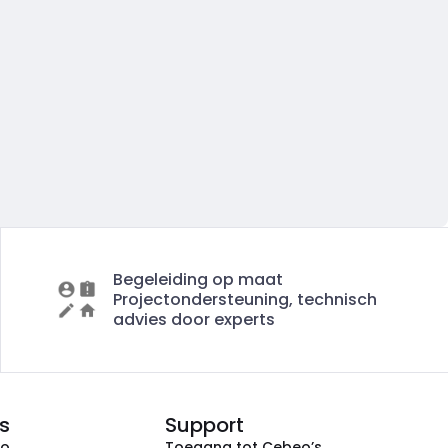
Begeleiding op maat
Projectondersteuning, technisch
advies door experts
s
Support
eo
Toegang tot Cebeo’s