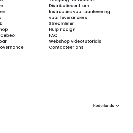
en
Distributiecentrum
ken
Instructies voor aanlevering
p
voor leveranciers
ub
Streamliner
shop
Hulp nodig?
j Cebeo
FAQ
par
Webshop videotutorials
Governance
Contacteer ons
Taal