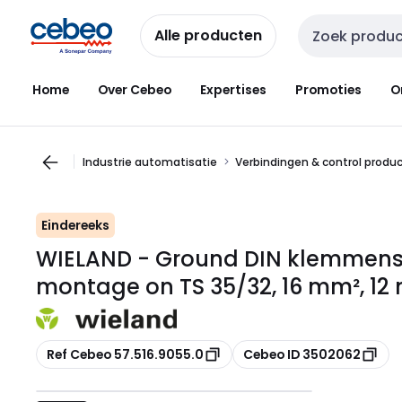
Overslaan
Overslaan
naar
naar
Alle producten
Zoekveld invoer
navigatie
inhoud
Home
Over Cebeo
Expertises
Promoties
O
Industrie automatisatie
Verbindingen & control produ
Eindereeks
WIELAND - Ground DIN klemmenst
montage on TS 35/32, 16 mm², 12 
Kopiëren
Kopiëren
Ref Cebeo 57.516.9055.0
Cebeo ID 3502062