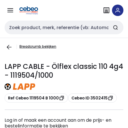
Overslaan
Overslaan
naar
naar
navigatie
inhoud
Zoekveld invoer
Breadcrumb bekijken
LAPP CABLE - Ölflex classic 110 4g4
- 1119504/1000
Kopiëren
Kopiëren
Ref Cebeo 1119504 B 1000
Cebeo ID 3502415
Log in of maak een account aan om de prijs- en
bestelinformatie te bekijken