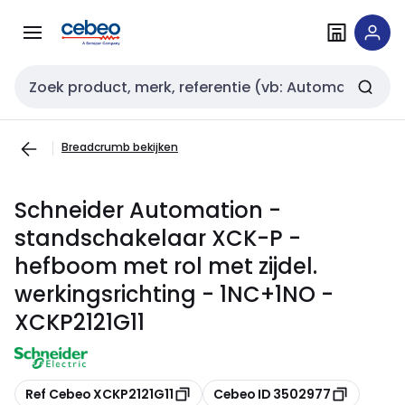
Overslaan
Overslaan
naar
naar
navigatie
inhoud
Zoekveld invoer
Breadcrumb bekijken
Schneider Automation -
standschakelaar XCK-P -
hefboom met rol met zijdel.
werkingsrichting - 1NC+1NO -
XCKP2121G11
Kopiëren
Kopiëren
Ref Cebeo XCKP2121G11
Cebeo ID 3502977