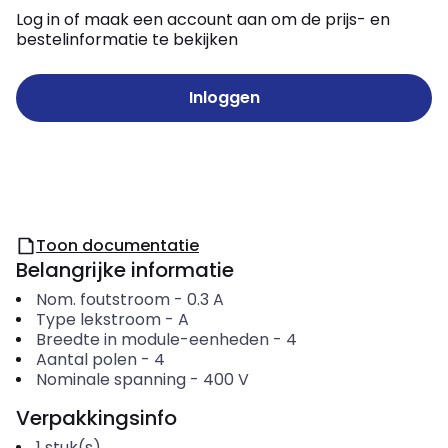
Log in of maak een account aan om de prijs- en
bestelinformatie te bekijken
Inloggen
Toon documentatie
Belangrijke informatie
Nom. foutstroom
-
0.3
A
Type lekstroom
-
A
Breedte in module-eenheden
-
4
Aantal polen
-
4
Nominale spanning
-
400
V
Verpakkingsinfo
1
stuk(s)