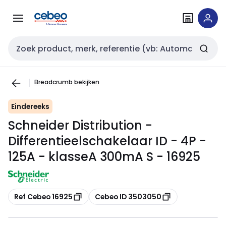
Overslaan
Overslaan
naar
naar
navigatie
inhoud
Zoekveld invoer
Breadcrumb bekijken
Eindereeks
Schneider Distribution -
Differentieelschakelaar ID - 4P -
125A - klasseA 300mA S - 16925
Kopiëren
Kopiëren
Ref Cebeo 16925
Cebeo ID 3503050