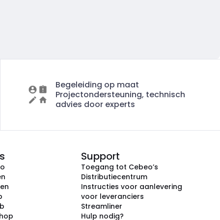
Begeleiding op maat
Projectondersteuning, technisch
advies door experts
s
Support
eo
Toegang tot Cebeo’s
en
Distributiecentrum
ken
Instructies voor aanlevering
p
voor leveranciers
ub
Streamliner
shop
Hulp nodig?