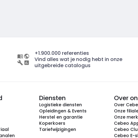
+1.900.000 referenties
Vind alles wat je nodig hebt in onze
uitgebreide catalogus
d
Diensten
Over on
Logistieke diensten
Over Ceb
Opleidingen & Events
Onze filial
Herstel en garantie
Onze mer
Koperkoers
Cebeo Ap
iaal
Tariefwijzigingen
Cebeo Cl
analen
Cebeo E-