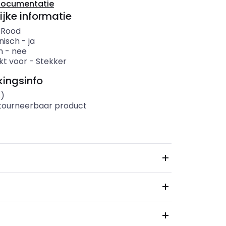
documentatie
ijke informatie
-
Rood
nisch
-
ja
h
-
nee
kt voor
-
Stekker
ingsinfo
s)
etourneerbaar product