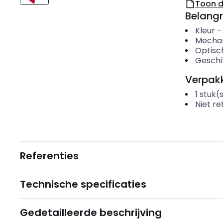
Toon 
Belangr
Kleur
Mecha
Optisc
Geschi
Verpakk
1
stuk(
Niet r
Referenties
Technische specificaties
Gedetailleerde beschrijving