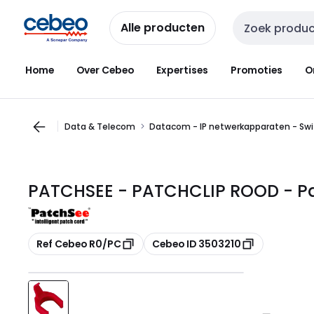
Overslaan
Overslaan
naar
naar
Alle producten
Zoekveld invoer
navigatie
inhoud
Home
Over Cebeo
Expertises
Promoties
O
Data & Telecom
Datacom - IP netwerkapparaten - Swi
PATCHSEE - PATCHCLIP ROOD - Pa
Kopiëren
Kopiëren
Ref Cebeo R0/PC
Cebeo ID 3503210