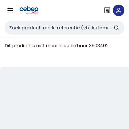
Overslaan
Overslaan
naar
naar
navigatie
inhoud
Zoekveld invoer
Dit product is niet meer beschikbaar
3503402