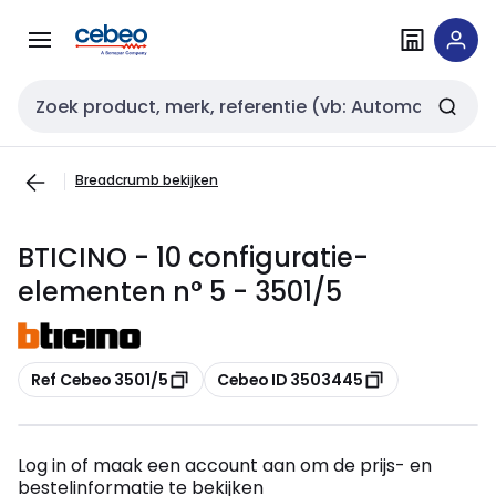
Overslaan
Overslaan
naar
naar
navigatie
inhoud
Zoekveld invoer
Breadcrumb bekijken
BTICINO - 10 configuratie-
elementen n° 5 - 3501/5
Kopiëren
Kopiëren
Ref Cebeo 3501/5
Cebeo ID 3503445
Log in of maak een account aan om de prijs- en
bestelinformatie te bekijken