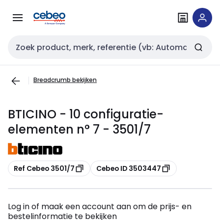
Overslaan
Overslaan
naar
naar
navigatie
inhoud
Zoekveld invoer
Breadcrumb bekijken
BTICINO - 10 configuratie-
elementen n° 7 - 3501/7
Kopiëren
Kopiëren
Ref Cebeo 3501/7
Cebeo ID 3503447
Log in of maak een account aan om de prijs- en
bestelinformatie te bekijken