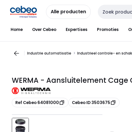
Overslaan
Overslaan
naar
naar
Alle producten
Zoekveld invoer
navigatie
inhoud
Home
Over Cebeo
Expertises
Promoties
O
Industrie automatisatie
Industrieel controle- en scha
WERMA - Aansluitelement Cage 
Kopiëren
Kopiëren
Ref Cebeo 64081000
Cebeo ID 3503675