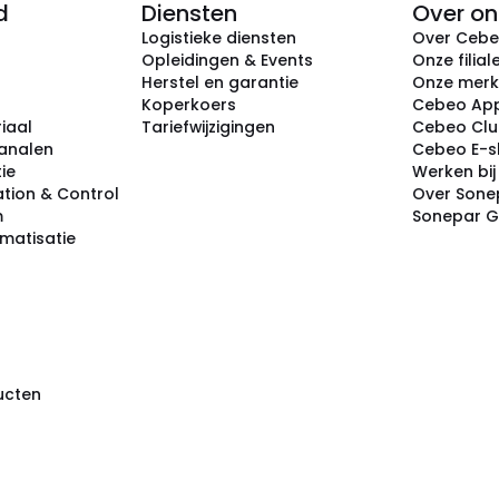
d
Diensten
Over on
Logistieke diensten
Over Ceb
Opleidingen & Events
Onze filial
Herstel en garantie
Onze mer
Koperkoers
Cebeo Ap
iaal
Tariefwijzigingen
Cebeo Cl
analen
Cebeo E-
tie
Werken bi
tion & Control
Over Sone
m
Sonepar 
omatisatie
ducten