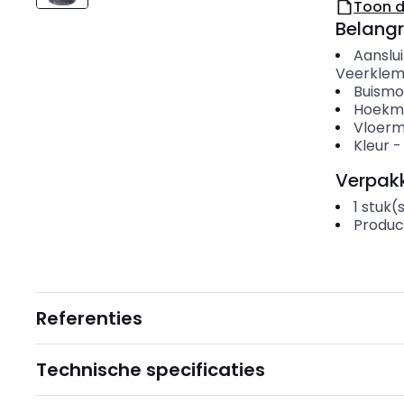
Toon 
Belangr
Aanslui
Veerklem
Buismo
Hoekmo
Vloer
Kleur
Verpakk
1
stuk(
Produc
Referenties
Technische specificaties