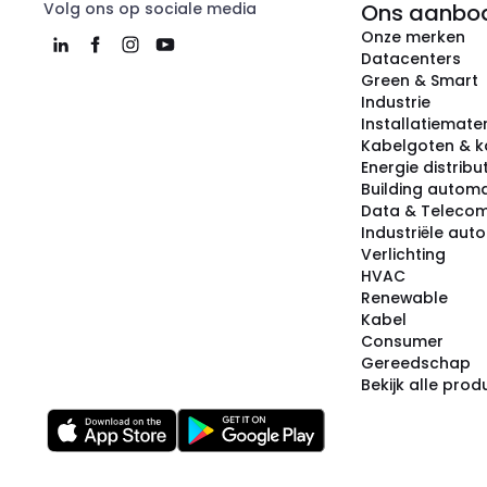
Volg ons op sociale media
Ons aanbo
Onze merken
Datacenters
Green & Smart
Industrie
Installatiemater
Kabelgoten & k
Energie distribu
Building automa
Data & Teleco
Industriële aut
Verlichting
HVAC
Renewable
Kabel
Consumer
Gereedschap
Bekijk alle pro