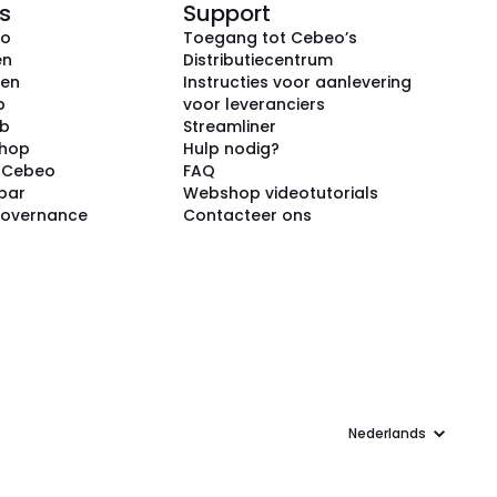
s
Support
eo
Toegang tot Cebeo’s
en
Distributiecentrum
ken
Instructies voor aanlevering
p
voor leveranciers
ub
Streamliner
shop
Hulp nodig?
j Cebeo
FAQ
par
Webshop videotutorials
Governance
Contacteer ons
Taal