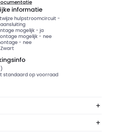
documentatie
ijke informatie
twijze hulpstroomcircuit
-
aansluiting
ntage mogelijk
-
ja
ntage mogelijk
-
nee
montage
-
nee
-
Zwart
ingsinfo
s)
t standaard op voorraad