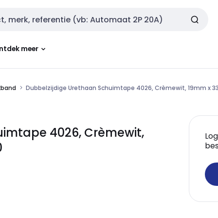
ntdek meer
kband
Dubbelzijdige Urethaan Schuimtape 4026, Crèmewit, 19mm x 
uimtape 4026, Crèmewit,
Log
0
bes