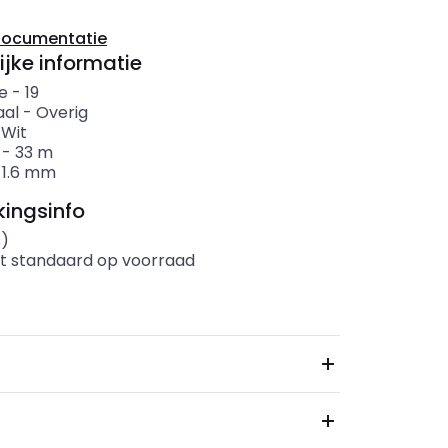
documentatie
ijke informatie
e
-
19
aal
-
Overig
-
Wit
-
33
m
-
1.6
mm
ingsinfo
s)
t standaard op voorraad