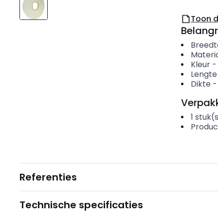
Toon 
Belangr
Breedt
Materi
Kleur
Lengte
Dikte
Verpakk
1
stuk(
Produc
Referenties
Technische specificaties