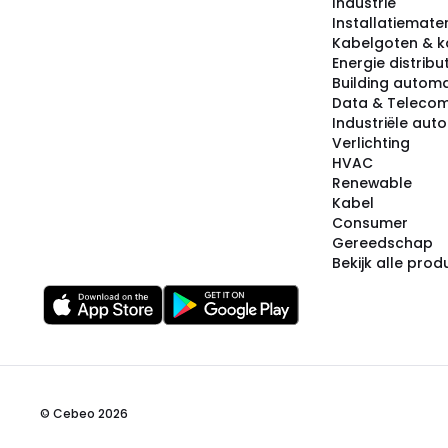
Industrie
Installatiemater
Kabelgoten & k
Energie distribu
Building automa
Data & Teleco
Industriële aut
Verlichting
HVAC
Renewable
Kabel
Consumer
Gereedschap
Bekijk alle pro
© Cebeo 2026