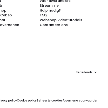
p
voor leveranciers
ub
Streamliner
shop
Hulp nodig?
j Cebeo
FAQ
par
Webshop videotutorials
Governance
Contacteer ons
Taal
ivacy policy
Cookie policy
Beheer je cookies
Algemene voorwaarden