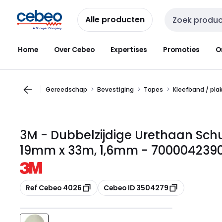
Overslaan
Overslaan
naar
naar
Alle producten
Zoekveld invoer
navigatie
inhoud
Home
Over Cebeo
Expertises
Promoties
O
Gereedschap
Bevestiging
Tapes
Kleefband / pla
3M - Dubbelzijdige Urethaan Sch
19mm x 33m, 1,6mm - 700004239
Kopiëren
Kopiëren
Ref Cebeo 4026
Cebeo ID 3504279