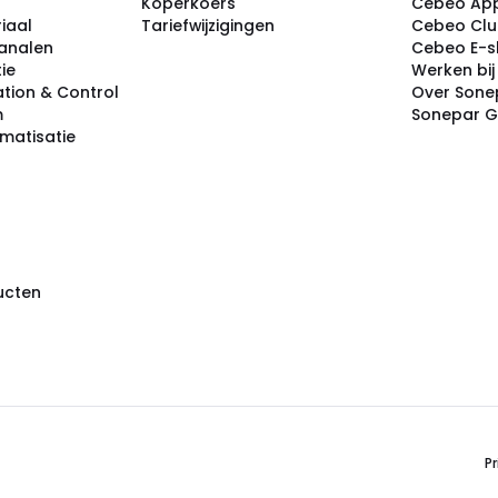
Koperkoers
Cebeo Ap
iaal
Tariefwijzigingen
Cebeo Cl
analen
Cebeo E-
tie
Werken bi
tion & Control
Over Sone
m
Sonepar 
omatisatie
ducten
Pr