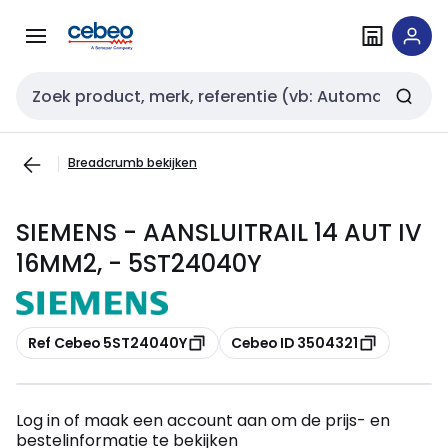
Overslaan
Overslaan
naar
naar
navigatie
inhoud
Zoekveld invoer
Breadcrumb bekijken
SIEMENS - AANSLUITRAIL 14 AUT IV
16MM2, - 5ST24040Y
Kopiëren
Kopiëren
Ref Cebeo 5ST24040Y
Cebeo ID 3504321
Log in of maak een account aan om de prijs- en
bestelinformatie te bekijken