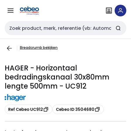
Overslaan
Overslaan
naar
naar
navigatie
inhoud
Zoekveld invoer
Breadcrumb bekijken
HAGER - Horizontaal
bedradingskanaal 30x80mm
lengte 500mm - UC912
Kopiëren
Kopiëren
Ref Cebeo UC912
Cebeo ID 3504680