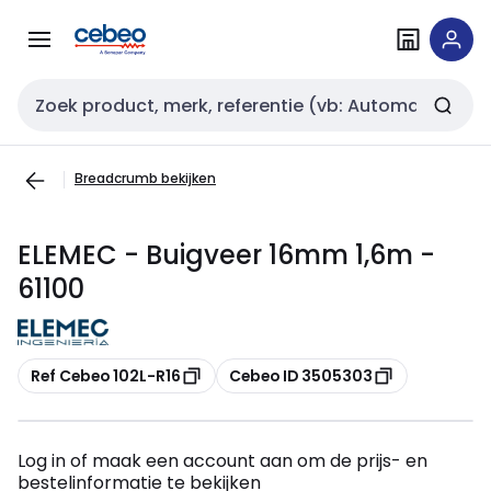
Overslaan
Overslaan
naar
naar
navigatie
inhoud
Zoekveld invoer
Breadcrumb bekijken
ELEMEC - Buigveer 16mm 1,6m -
61100
Kopiëren
Kopiëren
Ref Cebeo 102L-R16
Cebeo ID 3505303
Log in of maak een account aan om de prijs- en
bestelinformatie te bekijken