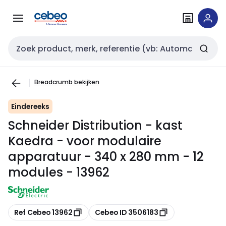
Overslaan
Overslaan
naar
naar
navigatie
inhoud
Zoekveld invoer
Breadcrumb bekijken
Eindereeks
Schneider Distribution - kast
Kaedra - voor modulaire
apparatuur - 340 x 280 mm - 12
modules - 13962
Kopiëren
Kopiëren
Ref Cebeo 13962
Cebeo ID 3506183