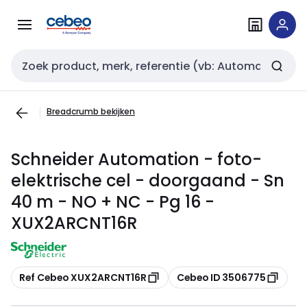
Overslaan
Overslaan
naar
naar
navigatie
inhoud
Zoekveld invoer
Breadcrumb bekijken
Schneider Automation - foto-
elektrische cel - doorgaand - Sn
40 m - NO + NC - Pg 16 -
XUX2ARCNT16R
Kopiëren
Kopiëren
Ref Cebeo XUX2ARCNT16R
Cebeo ID 3506775