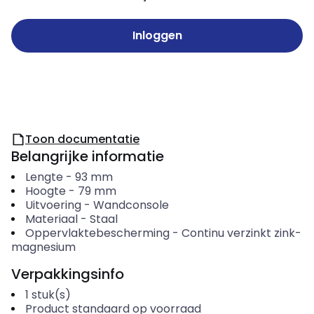
Inloggen
Toon documentatie
Belangrijke informatie
Lengte
-
93
mm
Hoogte
-
79
mm
Uitvoering
-
Wandconsole
Materiaal
-
Staal
Oppervlaktebescherming
-
Continu verzinkt zink-
magnesium
Verpakkingsinfo
1
stuk(s)
Product standaard op voorraad