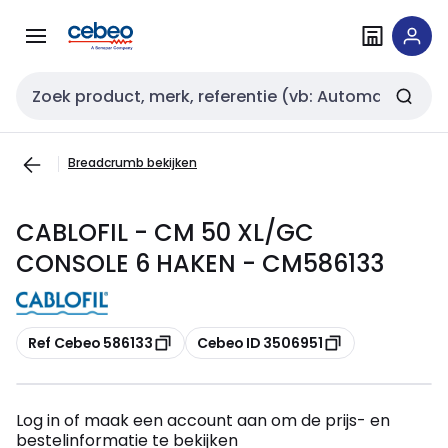
Overslaan
Overslaan
naar
naar
navigatie
inhoud
Zoekveld invoer
Breadcrumb bekijken
CABLOFIL - CM 50 XL/GC
CONSOLE 6 HAKEN - CM586133
Kopiëren
Kopiëren
Ref Cebeo 586133
Cebeo ID 3506951
Log in of maak een account aan om de prijs- en
bestelinformatie te bekijken