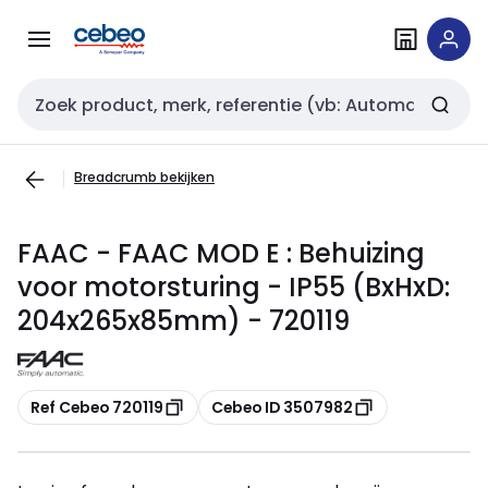
Overslaan
Overslaan
naar
naar
navigatie
inhoud
Zoekveld invoer
Breadcrumb bekijken
FAAC - FAAC MOD E : Behuizing
voor motorsturing - IP55 (BxHxD:
204x265x85mm) - 720119
Kopiëren
Kopiëren
Ref Cebeo 720119
Cebeo ID 3507982