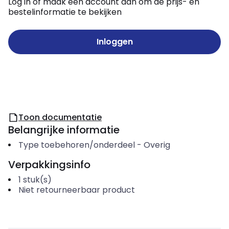
Log in of maak een account aan om de prijs- en
bestelinformatie te bekijken
Inloggen
Toon documentatie
Belangrijke informatie
Type toebehoren/onderdeel
-
Overig
Verpakkingsinfo
1
stuk(s)
Niet retourneerbaar product