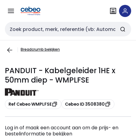
Overslaan
Overslaan
naar
naar
navigatie
inhoud
Zoekveld invoer
Breadcrumb bekijken
PANDUIT - Kabelgeleider 1HE x
50mm diep - WMPLFSE
Kopiëren
Kopiëren
Ref Cebeo WMPLFSE
Cebeo ID 3508380
Log in of maak een account aan om de prijs- en
bestelinformatie te bekijken