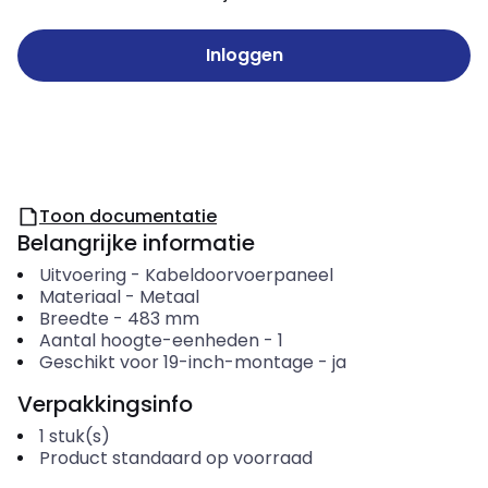
Inloggen
Toon documentatie
Belangrijke informatie
Uitvoering
-
Kabeldoorvoerpaneel
Materiaal
-
Metaal
Breedte
-
483
mm
Aantal hoogte-eenheden
-
1
Geschikt voor 19-inch-montage
-
ja
Verpakkingsinfo
1
stuk(s)
Product standaard op voorraad