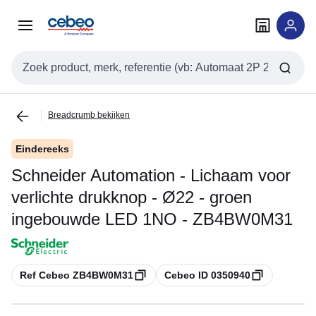
Overslaan
Overslaan
naar
naar
navigatie
inhoud
Zoekveld invoer
Breadcrumb bekijken
Eindereeks
Schneider Automation - Lichaam voor
verlichte drukknop - Ø22 - groen
ingebouwde LED 1NO - ZB4BW0M31
Kopiëren
Kopiëren
Ref Cebeo ZB4BW0M31
Cebeo ID 0350940