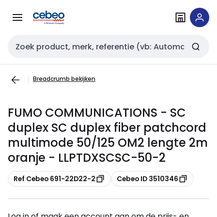
Overslaan
Overslaan
naar
naar
navigatie
inhoud
Zoekveld invoer
Breadcrumb bekijken
FUMO COMMUNICATIONS - SC
duplex SC duplex fiber patchcord
multimode 50/125 OM2 lengte 2m
oranje - LLPTDXSCSC-50-2
Kopiëren
Kopiëren
Ref Cebeo 691-22D22-2
Cebeo ID 3510346
Log in of maak een account aan om de prijs- en