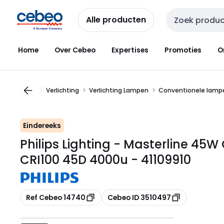
Overslaan
Overslaan
naar
naar
Alle producten
Zoekveld invoer
navigatie
inhoud
Home
Over Cebeo
Expertises
Promoties
O
Verlichting
Verlichting Lampen
Conventionele lamp
Eindereeks
Philips Lighting - Masterline 45W
CRI100 45D 4000u - 41109910
Kopiëren
Kopiëren
Ref Cebeo 14740
Cebeo ID 3510497