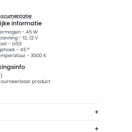
documentatie
ijke informatie
ermogen
-
45
W
panning
-
12...12
V
oet
-
G53
ngshoek
-
45
°
emperatuur
-
3000
K
ingsinfo
s)
etourneerbaar product