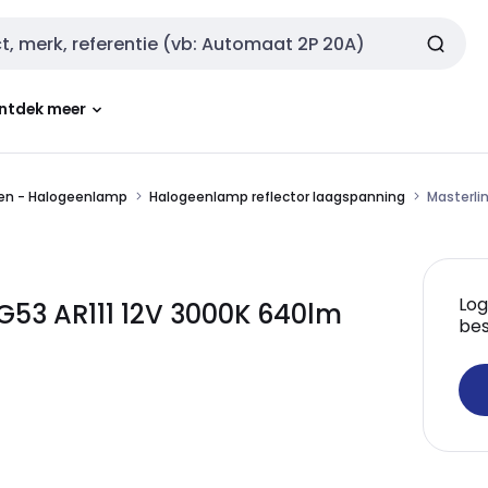
ntdek meer
en - Halogeenlamp
Halogeenlamp reflector laagspanning
Masterli
Log
 G53 AR111 12V 3000K 640lm
bes