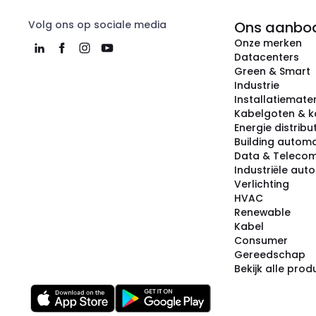
Volg ons op sociale media
Ons aanbo
Onze merken
Datacenters
Green & Smart
Industrie
Installatiemater
Kabelgoten & k
Energie distribu
Building automa
Data & Teleco
Industriële aut
Verlichting
HVAC
Renewable
Kabel
Consumer
Gereedschap
Bekijk alle pro