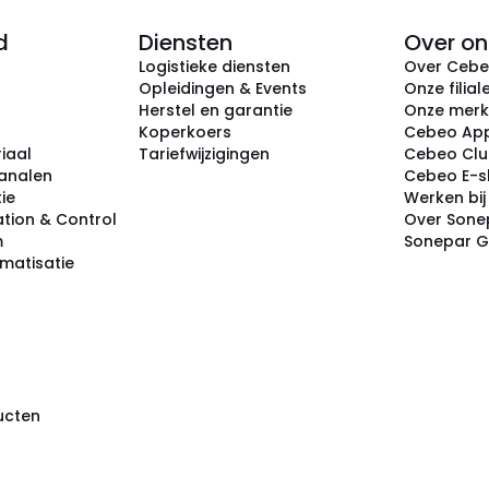
d
Diensten
Over on
Logistieke diensten
Over Ceb
Opleidingen & Events
Onze filial
Herstel en garantie
Onze mer
Koperkoers
Cebeo Ap
iaal
Tariefwijzigingen
Cebeo Cl
analen
Cebeo E-
tie
Werken bi
tion & Control
Over Sone
m
Sonepar 
omatisatie
ducten