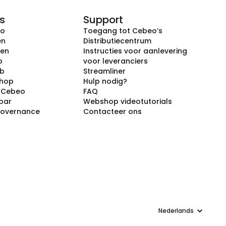
s
Support
eo
Toegang tot Cebeo’s
en
Distributiecentrum
ken
Instructies voor aanlevering
p
voor leveranciers
ub
Streamliner
shop
Hulp nodig?
j Cebeo
FAQ
par
Webshop videotutorials
Governance
Contacteer ons
Taal