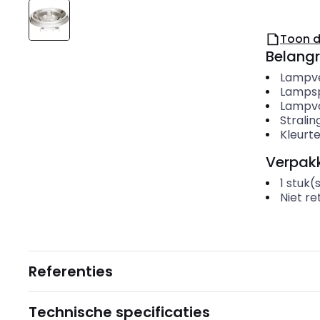
Toon 
Belangr
Lampv
Lamps
Lampv
Strali
Kleurt
Verpakk
1
stuk(
Niet r
Referenties
Technische specificaties